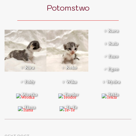
Potomstwo
♀ Kara
♀ Kala
♂ Enzo
♀ Kira
♀ Koko
♂ Egon
♂ Eddy
♀ Wika
♀ Wydra
♀ Wrotka
♂ Teodor
♀ Tekla
♀ Tiana
♂ Te-Te