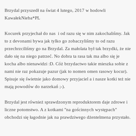
Brzydal przyszedł na świat 4 lutego, 2017 w hodowli
KawałekNieba*PL
Kocurek przyjechał do nas i od razu się w nim zakochaliśmy. Jak
to z devonami bywa jak tylko go zobaczyliśmy to od razu
przechrzciliśmy go na Brzydal. Za małolata był tak brzydki, że nie
dało się na niego patrzeć. No dobra ta rasa tak ma albo się je
kocha albo nienawidzi :D. Cóż brzydactwo takie mieszka sobie z
nami nie raz pokazuje pazur (jak to nomen omen rasowy kocur).
Spisuje się świetnie jako domowy przyjaciel a i nasze kotki też nie
mają powodów do narzekań ;-).
Brzydal jest również sprawdzonym reproduktorem daje zdrowe i
liczne potomstwo. A z kotkami "na gościnnych występach"
obchodzi się łagodnie jak na prawdziwego dżentelmena przystało.