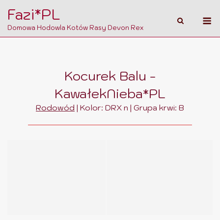
Skip
Fazi*PL
M
to
Domowa Hodowla Kotów Rasy Devon Rex
content
Kocurek Balu -
KawałekNieba*PL
Rodowód
| Kolor: DRX n | Grupa krwi: B