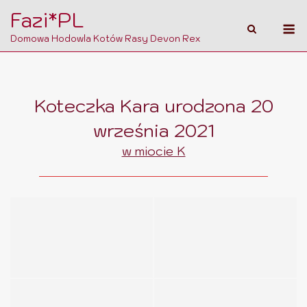
Skip
Fazi*PL
M
to
Domowa Hodowla Kotów Rasy Devon Rex
content
Koteczka Kara urodzona 20
września 2021
w miocie K