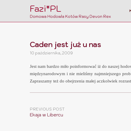
Skip
Fazi*PL
to
Domowa Hodowla Kotów Rasy Devon Rex
content
Caden jest już u nas
10 października, 2009
Jest nam bardzo miło poinformować iż do naszej hodo
międzynarodowym i nie mieliśmy najmniejszego probl
Zapraszamy też do obejrzenia małej aczkolwiek rozrast
Post
PREVIOUS POST
Ekaja w Libercu
navigation