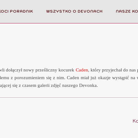
KOCI PORADNIK
WSZYSTKO O DEVONACH
NASZE K
wli dołączył nowy prześliczny kocurek
Caden
, który przyjechał do nas
emu z porozumieniem się z nim. Caden miał już okazje wystąpić na 
ającej się z czasem galerii zdjęć naszego Devonka.
Ko