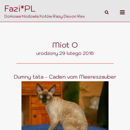
Skip
Fazi*PL
M
to
Domowa Hodowla Kotów Rasy Devon Rex
content
Miot O
urodzony 29 lutego 2016
Dumny tata - Caden vom Meereszauber