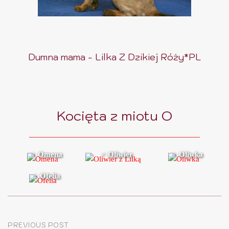
Dumna mama - Lilka Z Dzikiej Róży*PL
Kocięta z miotu O
♀ Omena
♂ Oliwier
♀ Oliwka
♀ Ofelia
Post
PREVIOUS POST