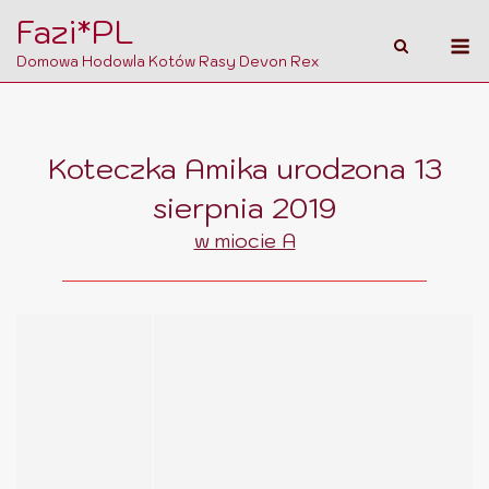
Skip
Fazi*PL
M
to
Domowa Hodowla Kotów Rasy Devon Rex
content
Koteczka Amika urodzona 13
sierpnia 2019
w miocie A