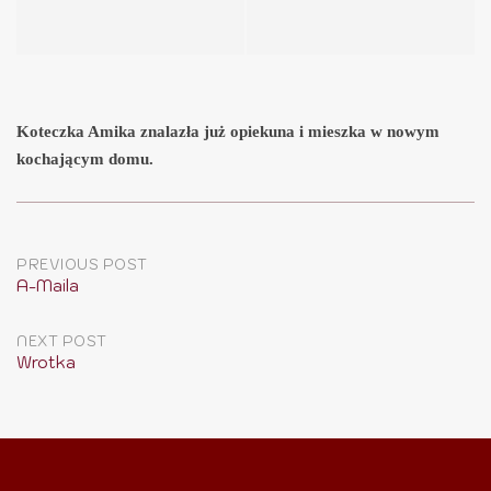
Koteczka Amika znalazła już opiekuna i mieszka w nowym
kochającym domu.
Post
PREVIOUS POST
A-Maila
navigation
NEXT POST
Wrotka